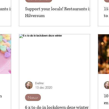
nts in 't
Support your locals! Restaurants in
15
Hilversum
to
Eveline
15 dec 2020
n
10
Natuur
en
6 x to do in lockdown deze winter