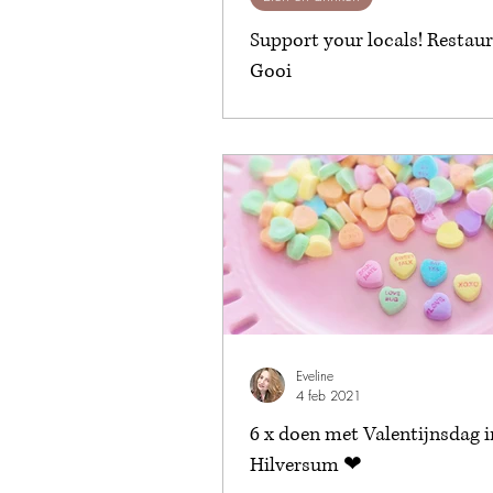
Support your locals! Restaura
Gooi
Eveline
4 feb 2021
6 x doen met Valentijnsdag i
Hilversum ❤