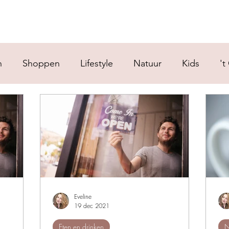
n
Shoppen
Lifestyle
Natuur
Kids
't
Eveline
19 dec 2021
Eten en drinken
N