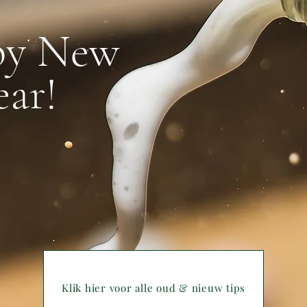
py New
ear!
Klik hier voor alle oud & nieuw tips