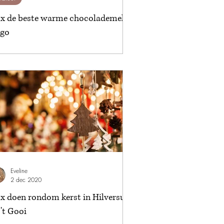
 x de beste warme chocolademelk
 go
Eveline
2 dec 2020
 x doen rondom kerst in Hilversum
 't Gooi