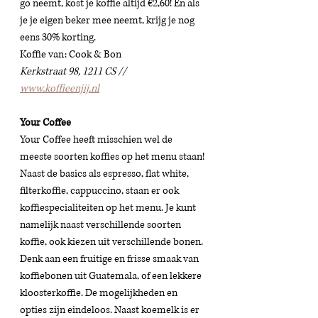
go neemt, kost je koffie altijd €2,60! En als 
je je eigen beker mee neemt, krijg je nog 
eens 30% korting. 
Koffie van: Cook & Bon
Kerkstraat 98, 1211 CS // 
www.koffieenjij.nl
Your Coffee
Your Coffee heeft misschien wel de 
meeste soorten koffies op het menu staan! 
Naast de basics als espresso, flat white, 
filterkoffie, cappuccino, staan er ook 
koffiespecialiteiten op het menu. Je kunt 
namelijk naast verschillende soorten 
koffie, ook kiezen uit verschillende bonen. 
Denk aan een fruitige en frisse smaak van 
koffiebonen uit Guatemala, of een lekkere 
kloosterkoffie. De mogelijkheden en 
opties zijn eindeloos. Naast koemelk is er 