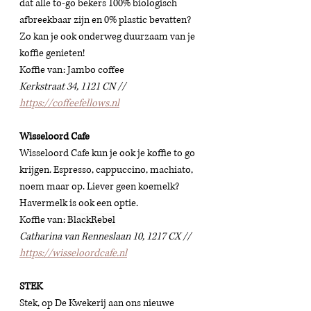
dat alle to-go bekers 100% biologisch 
afbreekbaar zijn en 0% plastic bevatten? 
Zo kan je ook onderweg duurzaam van je 
koffie genieten!
Koffie van: Jambo coffee 
Kerkstraat 34, 1121 CN // 
https://coffeefellows.nl
Wisseloord Cafe
Wisseloord Cafe kun je ook je koffie to go 
krijgen. Espresso, cappuccino, machiato, 
noem maar op. Liever geen koemelk? 
Havermelk is ook een optie.
Koffie van: 
BlackRebel
Catharina van Renneslaan 10, 1217 CX // 
https://wisseloordcafe.nl
STEK
Stek, 
op De Kwekerij aan ons nieuwe 