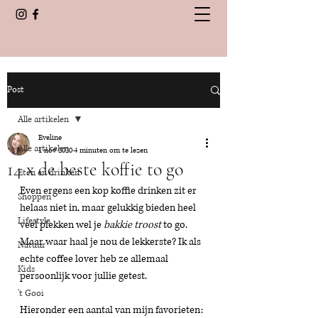
Post
Alle artikelen
Eveline
Alle artikelen
1 nov 2020
4 minuten om te lezen
14 x de beste koffie to go
Eten en drinken
Even ergens een kop koffie drinken zit er 
Shoppen
helaas niet in, maar gelukkig bieden heel 
Lifestyle
veel plekken wel je 
bakkie troost
 to go. 
Maar waar haal je nou de lekkerste? Ik als 
Natuur
echte coffee lover heb ze allemaal 
Kids
persoonlijk voor jullie getest. 
't Gooi
Hieronder een aantal van mijn favorieten: 