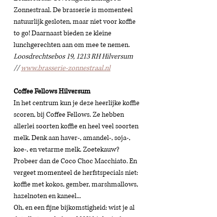
Zonnestraal. De brasserie is momenteel 
natuurlijk gesloten, maar niet voor koffie 
to go! Daarnaast bieden ze kleine 
lunchgerechten aan om mee te nemen. 
Loosdrechtsebos 19, 1213 RH Hilversum 
// 
www.brasserie-zonnestraal.nl
Coffee Fellows Hilversum 
In het centrum kun je deze heerlijke koffie 
scoren, bij Coffee Fellows. Ze hebben 
allerlei soorten koffie en heel veel soorten 
melk. Denk aan haver-, amandel-, soja-, 
koe-, en vetarme melk. Zoetekauw? 
Probeer dan de 
Coco Choc Macchiato. En 
vergeet momenteel de herfstspecials niet: 
koffie met kokos, gember, marshmallows, 
hazelnoten en kaneel... 
Oh, en een fijne bijkomstigheid: wist je al 