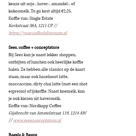
keuze uit soja-, haver-, amandel-, of 
kokosmelk. To go kost altijd €2,25.
Koffie van: Single Estate 
Kerkstraat 38A, 1211 CP // 
https://yourcoffeehilversum.nl
Sees. coffee + conceptstore
Bij Sees kun je naast lekker shoppen, 
ontbijten of lunchen ook heerlijke koffie 
halen. Ze hebben alle classics op de kaart 
staan, maar ook hazelnoot latte, 
moccaccino, dirty chai latte (met een shot 
espresso) of ijskoffie. Naast koemelk, kun 
je ook kiezen uit havermelk. 
Koffie van: Nordkapp Coffee 
Gijsbrecht van Amstelstraat 119, 1214 AW 
// 
www.seesconceptstore.nl
Bagels & Beans