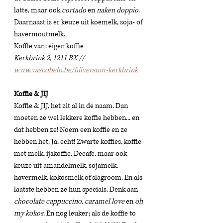
latte, maar ook 
cortado
 en 
naken doppio
. 
Daarnaast is er keuze uit koemelk, soja- of 
havermoutmelk. 
Koffie van: eigen koffie 
Kerkbrink 2, 1211 BX // 
www.vascobelo.be/hilversum-kerkbrink
Koffie & JIJ
Koffie & JIJ, het zit al in de naam. Dan 
moeten ze wel lekkere koffie hebben... en 
dat hebben ze! Noem een koffie en ze 
hebben het. Ja, echt! Zwarte koffies, koffie 
met melk, ijskoffie. Decafe, maar ook 
keuze uit amandelmelk, sojamelk, 
havermelk, kokosmelk of slagroom. En als 
laatste hebben ze hun specials. Denk aan 
chocolate cappuccino, caramel love
 en 
oh 
my kokos.
 En nog leuker; als de koffie to 