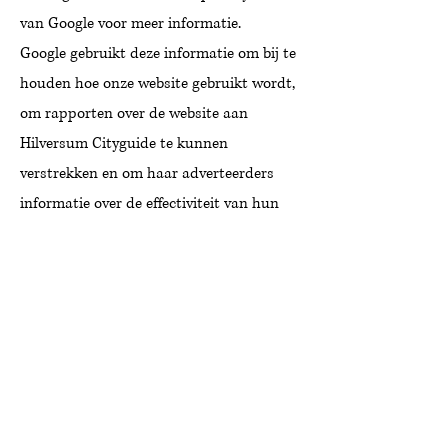
van Google voor meer informatie.
Google gebruikt deze informatie om bij te
houden hoe onze website gebruikt wordt,
om rapporten over de website aan
Hilversum Cityguide te kunnen
verstrekken en om haar adverteerders
informatie over de effectiviteit van hun
campagnes te kunnen bieden.
Google kan deze informatie aan derden
verschaffen indien Google hiertoe
wettelijk wordt verplicht, of voor zover
deze derden de informatie namens
Google verwerken. Hilversum Cityguide
heeft hier geen invloed op. Hilversum
Cityguide heeft Google geen toestemming