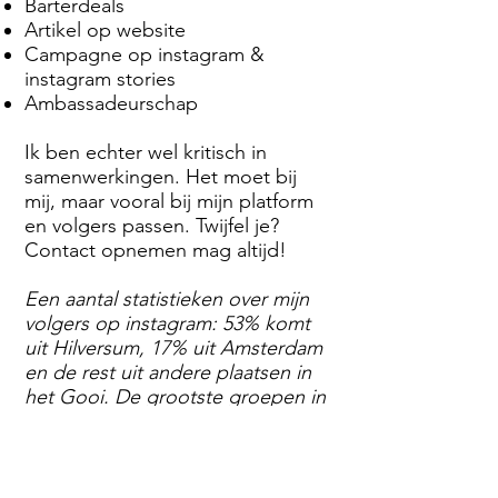
Barterdeals
Artikel op website
Campagne op instagram &
instagram stories
Ambassadeurschap
Ik ben echter wel kritisch in
samenwerkingen. Het moet bij
mij, maar vooral bij mijn platform
en volgers passen. Twijfel je?
Contact opnemen mag altijd!
Een aantal statistieken over mijn
volgers op instagram: 53% komt
uit Hilversum, 17% uit Amsterdam
en de rest uit andere plaatsen in
het Gooi. De grootste groepen in
leeftijdscategorieën zijn: 34% 25-
34 jaar, 31% 35-44 jaar. Geslacht:
75% vrouw, 25% man. Meer info?
Neem contact op.