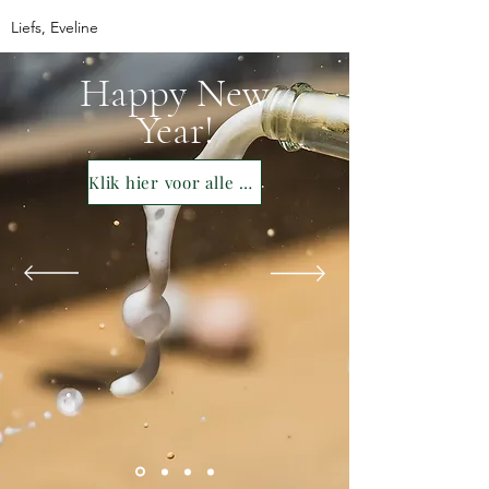
Liefs, Eveline
Happy New
Year!
Klik hier voor alle oud & nieuw tips