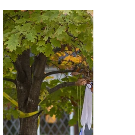
Eveline
20 nov 2023
Lifestyle
13 x kerstmarkten in Hilversum, 't
Gooi en omgeving