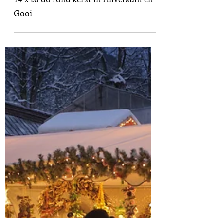
Eveline
18 dec 2023
Lifestyle
14 x to do rond kerst in Hilversum en 't
Gooi