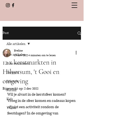
Post
Alle artikelen
Eveline
Alle artikelen
19 nov 2022
4 minuten om te lezen
12 x kerstmarkten in
Eten en drinken
Hilversum, 't Gooi en
Shoppen
omgeving
Lifestyle
Bijgewerkt op:
2 dec 2022
Natuur
Wil je alvast in de kerstsfeer komen? 
Kids
Vroeg in de sfeer komen en cadeaus kopen 
of juist een activiteit rondom de 
't Gooi
feestdagen? In de omgeving van 