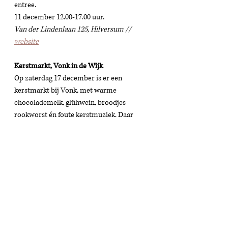
entree. 
11 december 12.00-17.00 uur. 
Van der Lindenlaan 125, Hilversum // 
website
Kerstmarkt, Vonk in de Wijk  
Op zaterdag 17 december is er een 
kerstmarkt bij Vonk, met warme 
chocolademelk, glühwein, broodjes 
rookworst én foute kerstmuziek. Daar 
vind je ook andere Vonkers met mooie 
(kerst)spulletjes en voor kids het 
interactieve 
poppentheaterstuk POST!
Gratis entree. 
17 december 15.00-18.00 uur. 
Larenseweg 139, Hilversum // 
website