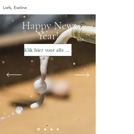
Liefs, Eveline
Happy New
Year!
Klik hier voor alle oud & nieuw tips