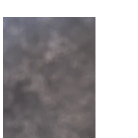
Eveline
7 dec 2024
12 x kerstmarkten in Hilversum, 't
Gooi en omgeving