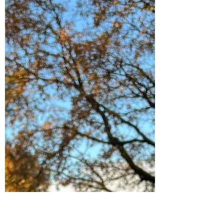
Eveline
23 dec 2023
Lifestyle
6 x de leukste feestjes met oud en
nieuw in Hilversum e.o.