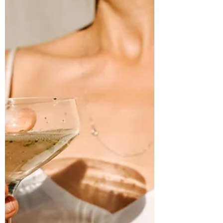
Eveline
27 dec 2023
Lifestyle
De lekkerste oliebollen in Hilversum
e.o.