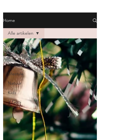
Home
Alle artikelen
Alle artikelen
Eten en drinken
Shoppen
Lifestyle
Natuur
Kids
't Gooi