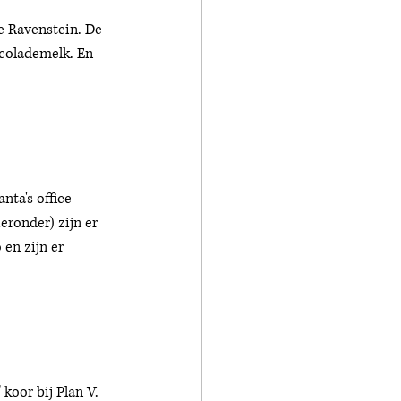
e Ravenstein. De 
ocolademelk. En 
nta's office 
ronder) zijn er 
en zijn er 
oor bij Plan V. 