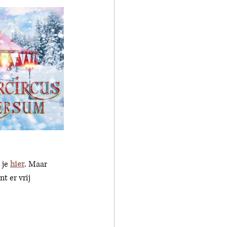
 je 
hier
. Maar 
t er vrij 