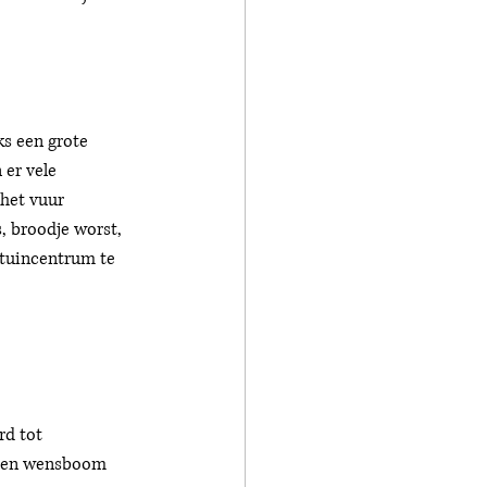
s een grote 
 er vele 
het vuur 
s, broodje worst, 
tuincentrum te 
d tot 
. Een wensboom 