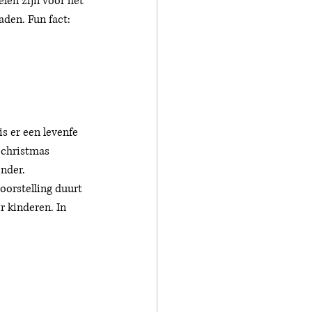
elen zijn voor het 
aden. Fun fact: 
s er een levenfe 
 christmas 
onder.
oorstelling duurt 
r kinderen. In 