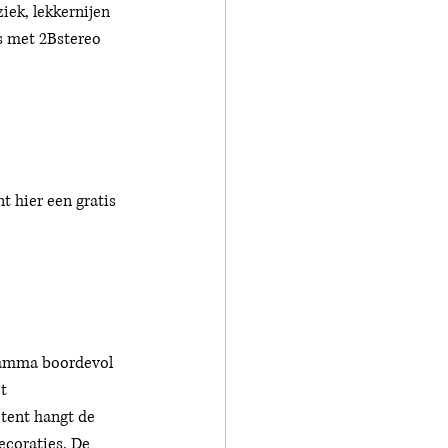
ek, lekkernijen 
s met 2Bstereo 
t hier een gratis 
ramma boordevol 
t 
 tent hangt de 
ecoraties. De 