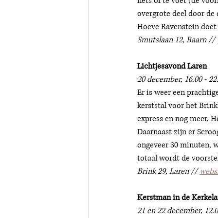
fiets of te voet (de voo
overgrote deel door de 
Hoeve Ravenstein doet 
Smutslaan 12, Baarn // 
Lichtjesavond Laren
20 december, 16.00 - 22
Er is weer een prachti
kerststal voor het Brin
express en nog meer. He
Daarnaast zijn er Scroo
ongeveer 30 minuten, wa
totaal wordt de voorstel
Brink 29, Laren // 
webs
Kerstman in de Kerkel
21 en 22 december, 12.0