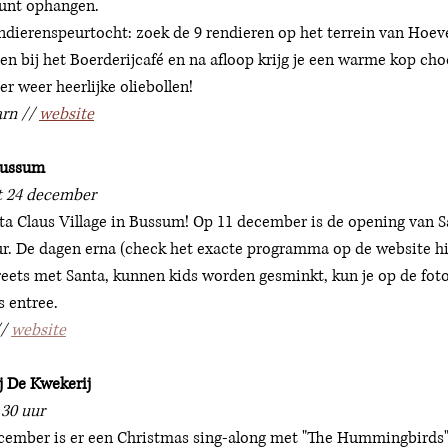
kunt ophangen. 
ndierenspeurtocht: zoek de 9 rendieren op het terrein van Hoev
en bij het Boerderijcafé en na afloop krijg je een warme kop ch
r weer heerlijke oliebollen! 
rn // 
website
 Bussum
t 24 december
nta Claus Village in Bussum! Op 11 december is de opening van Sa
ur. De dagen erna (check het exacte programma op de website hie
eets met Santa, kunnen kids worden gesminkt, kun je op de foto 
 entree. 
/ 
website
j De Kwekerij 
.30 uur
cember is er een Christmas sing-along met "The Hummingbirds" k