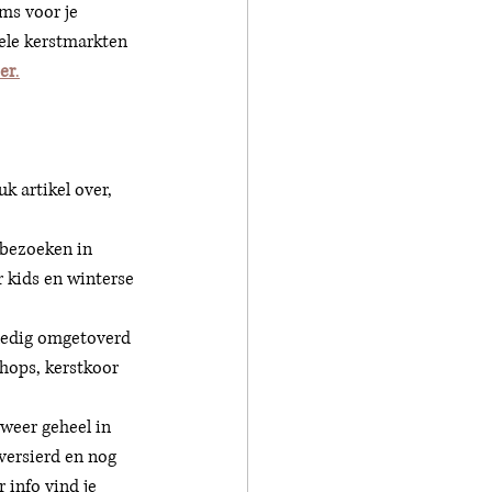
ms voor je 
ele kerstmarkten 
er
.
k artikel over, 
e bezoeken in 
 kids en winterse 
lledig omgetoverd 
hops, kerstkoor 
weer geheel in 
versierd en nog 
 info vind je 