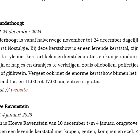
Vaarderhoogt
t 24 december 2024
derhoogt is vanaf halverwege november tot 24 december dagelijk
t Nostalgie. Bij deze kerstshow is er een levende kerststal, zijn
ck style met kerstartikelen en kerstdecoraties en kun je rondom 
n er hapjes en drankjes te verkrijgen, zoals oliebollen, poffertje
of glühwein. Vergeet ook niet de enorme kerstshow binnen het 
nd tussen 11.00 tot 17.00 uur, entree is gratis. 
t // 
website
ve Ravenstein 
 4 januari 2025
en is Hoeve Ravenstein van 10 december t/m 4 januari omgetover
ben een levende kerststal met kippen, geiten, konijnen en ezel