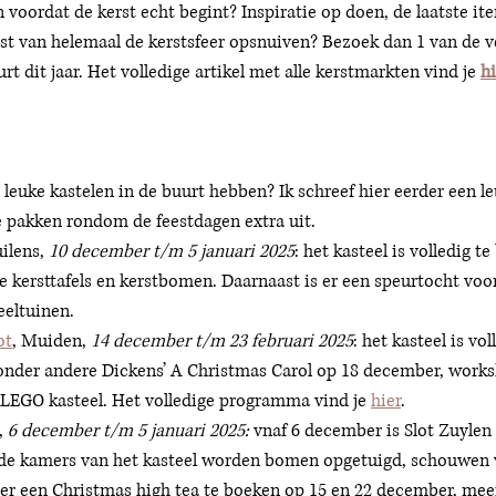
 voordat de kerst echt begint? Inspiratie op doen, de laatste ite
ast van helemaal de kerstsfeer opsnuiven? Bezoek dan 1 van de v
t dit jaar. Het volledige artikel met alle kerstmarkten vind je 
hi
 leuke kastelen in de buurt hebben? Ik schreef hier eerder een leu
e pakken rondom de feestdagen extra uit. 
ilens, 
10 december t/m 5 januari 2025
: het kasteel is volledig t
e kersttafels en kerstbomen. Daarnaast is er een speurtocht voor
eltuinen. 
ot
, Muiden, 
14 december t/m 23 februari 2025
:
het kasteel is vo
onder andere 
Dickens’ A Christmas Carol op 18 december, works
LEGO kasteel. Het volledige programma vind je 
hier
.
, 
6 december t/m 5 januari 2025: 
vnaf 6 december is Slot Zuylen 
ende kamers van het kasteel worden bomen opgetuigd, schouwen 
 er een Christmas high tea te boeken op 15 en 22 december, meer