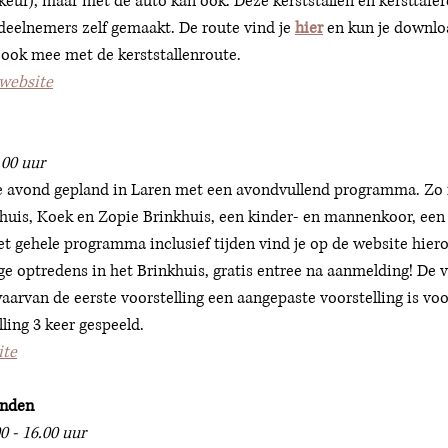
rkeur), maar met de auto kan ook. Deze kerststallen en kersttafer
deelnemers zelf gemaakt. De route vind je 
hier
 en kun je downlo
ook mee met de kerststallenroute. 
website
.00 uur
ge avond gepland in Laren met een avondvullend programma. Zo i
khuis, Koek en Zopie Brinkhuis, een kinder- en mannenkoor, een
t gehele programma inclusief tijden vind je op de website hier
ge optredens in het Brinkhuis, gratis entree na aanmelding! De v
arvan de eerste voorstelling een aangepaste voorstelling is voo
ling 3 keer gespeeld. 
ite
anden
0 - 16.00 uur 