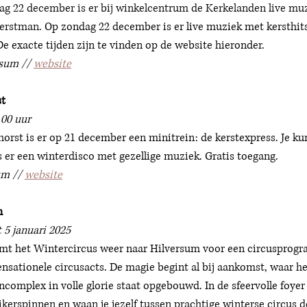
g 22 december is er bij winkelcentrum de Kerkelanden live muzi
erstman. 
Op zondag 22 december is er live muziek met kersthit
 De exacte tijden zijn te vinden op de website hieronder. 
sum // 
website
st
.00 uur
orst is er op 21 december een minitrein: de kerstexpress. Je kun
is er een winterdisco met gezellige muziek. Gratis toegang. 
um // 
website
m 
 5 januari 2025
omt het Wintercircus weer naar Hilversum voor een circusprog
nsationele circusacts. De magie begint al bij aankomst, waar he
ncomplex in volle glorie staat opgebouwd. In de sfeervolle foyer
kerspinnen en waan je jezelf tussen prachtige winterse circus d