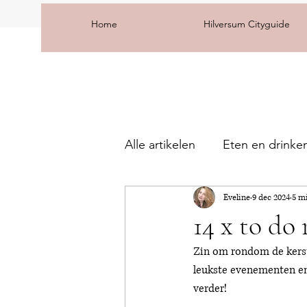
Home
Hilversum Cityguide
Alle artikelen
Eten en drinke
Eveline
9 dec 2024
5 m
14 x to do
Zin om rondom de kerstd
leukste evenementen en 
verder! 