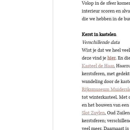
Volop in de sfeer komen
interieur scoren en alv
die we hebben in de buur
Kerst in kastelen 
Verschillende data
Wist je dat we heel veel
deze vind je 
hier
. En di
Kasteel de Haar
, Haarzu
kerstsferen, met gedekt
wandeling door de kaste
Rijksmuseum Muidersl
tot winterkasteel. Met 
en het bouwen van een 
Slot Zuylen
, 
Oud Zuilen
kerstsferen; verschill
veel meer. Daarnaast is