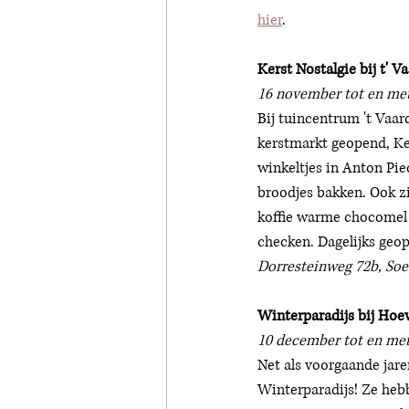
hier
. 
Kerst Nostalgie bij t' 
16 november tot en me
Bij tuincentrum 't Vaar
kerstmarkt geopend, Kers
winkeltjes in Anton Pie
broodjes bakken. Ook zij
koffie warme chocomel 
checken. Dagelijks geope
Dorresteinweg 72b, Soes
Winterparadijs bij Hoe
10 december tot en met
Net als voorgaande jar
Winterparadijs! Ze heb