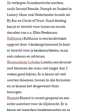
Ze verkopen Scandinavische merken, 
zoals Second Female, Numph en Soaked in 
Luxury. Maar ook Nederlandse brands als 
By Bar en Circle of Trust. Naast kleding 
kun je er terecht voor tassen en mooie 
sieraden van o.a. Ellen Beekmans.
Balthazar
:
 Balthazar is een kookwinkel, 
opgezet door 4 keukenprinsessen! Je kunt 
er terecht voor je keukenartikelen, maar 
ook cadeaus en adviezen. 
Bloemenhuis Lobelia
: 
Lobelia een favoriet 
met bloemen die soms wel langer dan 2 
weken goed blijven. Er is keuze uit veel 
soorten bloemen, bossen in alle formaten 
en ze komen het desgewenst thuis 
bezorgen. 
Blumst
: 
Blumst is recent geopend en een 
echte aanwinst voor de Gijsbrecht. Er is 
keuze uit meerdere boekengroottes en ze 