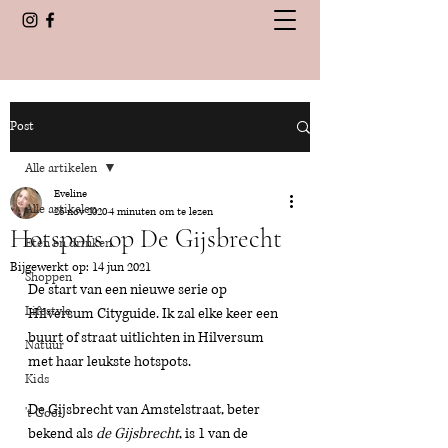
Post
Alle artikelen
Eveline
Alle artikelen
26 nov 2020
4 minuten om te lezen
Hotspots op De Gijsbrecht
Eten en drinken
Bijgewerkt op:
14 jun 2021
Shoppen
De start van een nieuwe serie op 
Lifestyle
Hilversum Cityguide. Ik zal elke keer een 
buurt of straat uitlichten in Hilversum 
Natuur
met haar leukste hotspots. 
Kids
De Gijsbrecht van Amstelstraat, beter 
't Gooi
bekend als 
de Gijsbrecht
, is 1 van de 