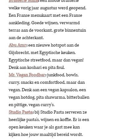
Brasserie Mans
: 
een mooie brasserie 
welke vorig jaar augustus werd geopend. 
Een Franse menukaart met een Franse 
aankleding. Goede wijnen, verwarmd 
terras aan de voorkant, grote binnentuin 
aan de achterkant. 
Abu Amr
: 
een nieuwe hotspot aan de 
Gijsbrecht, met Egyptische keuken. 
Egyptische streetfood, maar dan vegan! 
Denk aan koshari en pita foul. 
Mr. Vegan Foodbar
: 
junkfood, bowls, 
curry, snacks en comfortfood, maar dan 
vegan. Denk aan een vegan kapsalon, een 
vegan hotdog, pita shawarma, bitterballen 
en pittige, vegan curry's. 
Studio Pasta
: 
​bij Studio Pasta serveren ze 
heerlijke pasta's, wijnen en koffie. Er is een 
open keuken waar je als gast mee kan 
kijken hoe jouw maaltijd bereid wordt.  