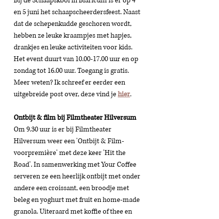
Bij de Schaapskooi in Blaricum is er op 4 
en 5 juni het schaapscheerdersfeest. Naast 
dat de schepenkudde geschoren wordt, 
hebben ze leuke kraampjes met hapjes, 
drankjes en leuke activiteiten voor kids. 
Het event duurt van 10.00-17.00 uur en op 
zondag tot 16.00 uur. Toegang is gratis. 
Meer weten? Ik schreef er eerder een 
uitgebreide post over, deze vind je 
hier
. 
Ontbijt & film bij Filmtheater Hilversum 
Om 9.30 uur is er bij Filmtheater 
Hilversum weer een 'Ontbijt & Film-
voorpremière' met deze keer 'Hit the 
Road'. In samenwerking met Your Coffee 
serveren ze een heerlijk ontbijt met onder 
andere een croissant, een broodje met 
beleg en yoghurt met fruit en home-made 
granola. Uiteraard met koffie of thee en 