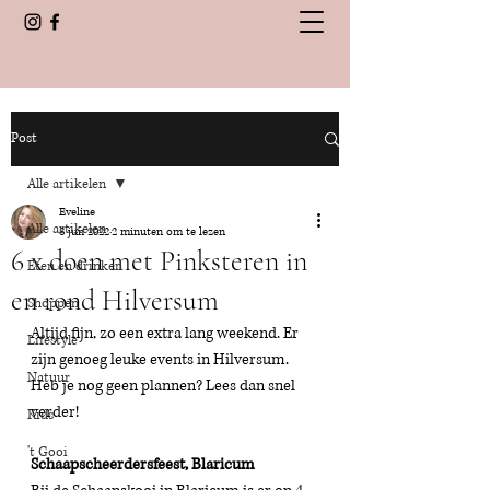
Post
Alle artikelen
Eveline
Alle artikelen
3 jun 2022
2 minuten om te lezen
6 x doen met Pinksteren in
Eten en drinken
en rond Hilversum
Shoppen
Altijd fijn, zo een extra lang weekend. Er 
Lifestyle
zijn genoeg leuke events in Hilversum. 
Natuur
Heb je nog geen plannen? Lees dan snel 
verder! 
Kids
't Gooi
Schaapscheerdersfeest, Blaricum