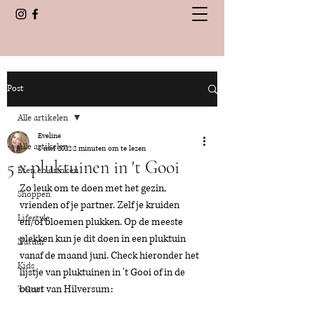
Post
Alle artikelen
Eveline
Alle artikelen
8 mei 2022
2 minuten om te lezen
5 x pluktuinen in 't Gooi
Eten en drinken
Zo leuk om te doen met het gezin, 
Shoppen
vrienden of je partner. Zelf je kruiden 
Lifestyle
en/of bloemen plukken. Op de meeste 
plekken kun je dit doen in een pluktuin 
Natuur
vanaf de maand juni. Check hieronder het 
Kids
lijstje van pluktuinen in 't Gooi of in de 
buurt van Hilversum: 
't Gooi