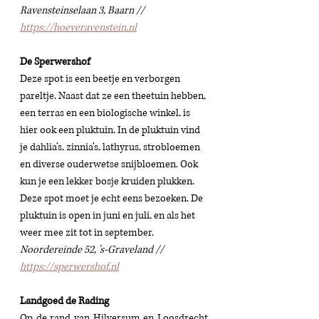
Ravensteinselaan 3, Baarn // 
https://hoeveravenstein.nl
De Sperwershof 
Deze spot is een beetje en verborgen 
pareltje. Naast dat ze een theetuin hebben, 
een terras en een biologische winkel, is 
hier ook een pluktuin. In de pluktuin vind 
je dahlia’s, zinnia’s, lathyrus, strobloemen 
en diverse ouderwetse snijbloemen. Ook 
kun je een lekker bosje kruiden plukken. 
Deze spot moet je echt eens bezoeken. De 
pluktuin is open in juni en juli, en als het 
weer mee zit tot in september. 
Noordereinde 52, 's-Graveland // 
https://sperwershof.nl
Landgoed de Rading 
Op de rand van Hilversum en Loosdrecht 