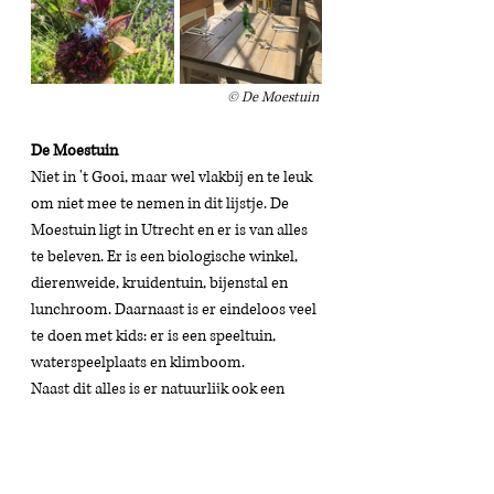
© 
De Moestuin 
De Moestuin 
Niet in 't Gooi, maar wel vlakbij en te leuk 
om niet mee te nemen in dit lijstje. De 
Moestuin ligt in Utrecht en er is van alles 
te beleven. Er is een biologische winkel, 
dierenweide, kruidentuin, bijenstal en 
lunchroom. Daarnaast is er eindeloos veel 
te doen met kids: er is een speeltuin, 
waterspeelplaats en klimboom. 
Naast dit alles is er natuurlijk ook een 
pluktuin: tussen juni en oktober kun je 
hier bloemen plukken. 
Laan van Maarschalkerweerd 2, Utrecht // 