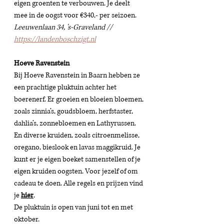
eigen groenten te verbouwen. Je deelt 
mee in de oogst voor €340,- per seizoen.
Leeuwenlaan 34, 's-Graveland // 
https://landenboschzigt.nl
Hoeve Ravenstein 
Bij Hoeve Ravenstein in Baarn hebben ze 
een prachtige pluktuin achter het 
boerenerf. Er groeien en bloeien bloemen, 
zoals zinnia’s, goudsbloem, herfstaster, 
dahlia’s, zonnebloemen en Lathyrussen. 
En diverse kruiden, zoals citroenmelisse, 
oregano, bieslook en lavas maggikruid. Je 
kunt er je eigen boeket samenstellen of je 
eigen kruiden oogsten. 
Voor jezelf of om 
cadeau te doen. Alle regels en prijzen vind 
je 
hier
. 
De pluktuin is open van juni tot en met 
oktober. 