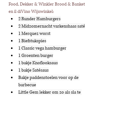
Food, Dekker & Winkler Brood & Banket 
en il diVino Wijnwinkel:
2 Runder Hamburgers
2 Midzomernacht varkenshaas saté
1 Merquez worst
1 Biefstukspies
1 Classic vega hamburger
1 Groenten burger
1 bakje Knoflooksaus
1 bakje Satésaus
Bakje paddenstoelen voor op de 
barbecue
Little Gem lekker om zo als sla te 
eten (
maar probeer vooral deze 
kropjes eens doormidden gesneden, 
besprenkeld met olijfolie, peper en 
zout eens even kort op de barbecue 
te grillen)
Een heerlijk desembrood spelt stokje 