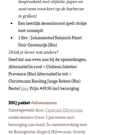
besprenkeld met olijfolie, peper en 
zout eens even kort op de barbecue 
te grillen)
Een heerlijk desembrood spelt stokje 
met zonnepit
1 fles - Johanneshof Reinisch Pinot 
Noir Oostenrijk (Bio)
Drink je liever wat anders?
Geef dat aan even aan bij de opmerkingen. 
Alternatief in rosé > Château Salettes 
Provence (Bio) Alternatief in wit > 
Christmann Riesling Junge Reben (Bio)
Bestel 
hier
. Prijs: €49,95 incl bezorging 
BBQ pakket 
#alleensamen
Samengesteld door 
Centrum Hilversum
ondernemers (voor 2 personen incl. 
bezorging aan huis). In samenwerking met 
de Biologische Slagerij Hilversum, Goody 