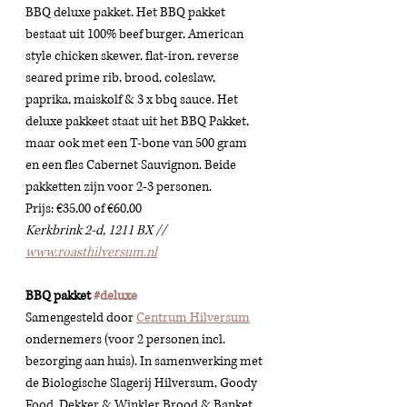
BBQ deluxe pakket. Het BBQ pakket 
bestaat uit 
100% beef burger, American 
style chicken skewer, flat-iron, reverse 
seared prime rib, brood, coleslaw, 
paprika, maiskolf & 3 x bbq sauce. Het 
deluxe pakkeet staat uit het BBQ Pakket, 
maar ook met een T-bone van 500 gram 
en een fles Cabernet Sauvignon. Beide 
pakketten zijn voor 2-3 personen. 
Prijs: €35,00 of €60,00 
Kerkbrink 2-d, 1211 BX // 
www.roasthilversum.nl
BBQ pakket 
#deluxe
Samengesteld door 
Centrum Hilversum
ondernemers (voor 2 personen incl. 
bezorging aan huis). In samenwerking met 
de Biologische Slagerij Hilversum, Goody 
Food, Dekker & Winkler Brood & Banket 