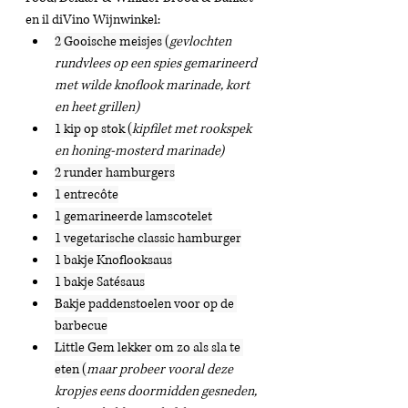
en il diVino Wijnwinkel:
2 Gooische meisjes (
gevlochten 
rundvlees op een spies gemarineerd 
met wilde knoflook marinade, kort 
en heet grillen)
1 kip op stok (
kipfilet met rookspek 
en honing-mosterd marinade)
2 runder hamburgers
1 entrecôte
1 gemarineerde lamscotelet
1 vegetarische classic hamburger
1 bakje Knoflooksaus
1 bakje Satésaus
Bakje paddenstoelen voor op de 
barbecue
Little Gem lekker om zo als sla te 
eten (
maar probeer vooral deze 
kropjes eens doormidden gesneden, 