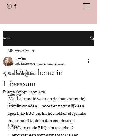
Post
Alle artikelen
Eveline
Alle artikelen
22 mei 2020
3 minuten om te lezen
5 x BBQ at home in
Eten en drinken
Hilversum
Shoppen
Bijgewerkt op:
7 nov 2020
Lifestyle
Met het mooie weer en de (aankomende) 
Natuur
zomeravonden.... hoort er natuurlijk een 
heerlijke BBQ bij. En hoe lekker als je niks 
Kids
meer hoeft te doen dan een drankje 
't Gooi
schenken en de BBQ aan te steken? 
Hieronder een aantal tips waar je een 