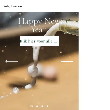
Liefs, Eveline
Happy New
Year!
Klik hier voor alle oud & nieuw tips