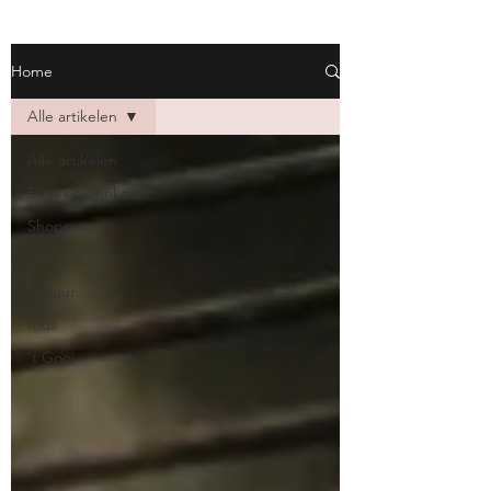
Home
Alle artikelen
Alle artikelen
Eten en drinken
Shoppen
Lifestyle
Natuur
Kids
't Gooi