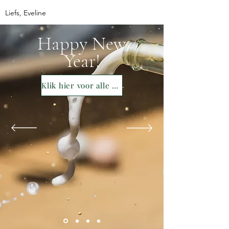
Liefs, Eveline
Happy New
Year!
Klik hier voor alle oud & nieuw tips