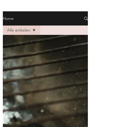
Home
Alle artikelen
Alle artikelen
Eten en drinken
Shoppen
Lifestyle
Natuur
Kids
't Gooi