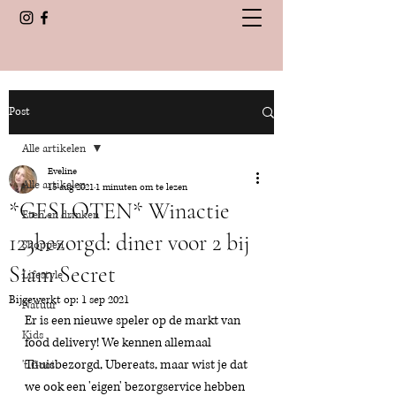
Post
Alle artikelen
Eveline
Alle artikelen
15 aug 2021
1 minuten om te lezen
*GESLOTEN* Winactie
Eten en drinken
123bezorgd: diner voor 2 bij
Shoppen
Siam Secret
Lifestyle
Bijgewerkt op:
1 sep 2021
Natuur
Er is een nieuwe speler op de markt van 
Kids
food delivery! We kennen allemaal 
Thuisbezorgd, Ubereats, maar wist je dat 
't Gooi
we ook een 'eigen' bezorgservice hebben 