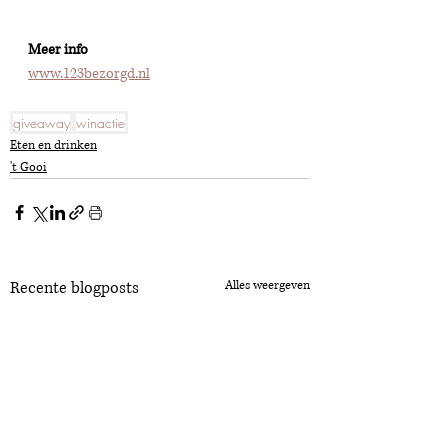
Meer info 
www.123bezorgd.nl
giveaway
winactie
Eten en drinken
't Gooi
Recente blogposts
Alles weergeven