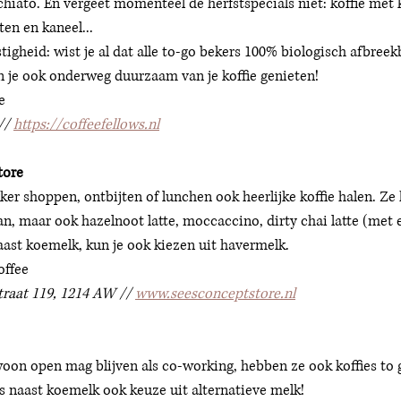
iato. En vergeet momenteel de herfstspecials niet: koffie met 
n en kaneel... 
tigheid: wist je al dat alle to-go bekers 100% biologisch afbreek
n je ook onderweg duurzaam van je koffie genieten!
e 
// 
https://coffeefellows.nl
tore
kker shoppen, ontbijten of lunchen ook heerlijke koffie halen. Ze
aan, maar ook hazelnoot latte, moccaccino, dirty chai latte (met 
Naast koemelk, kun je ook kiezen uit havermelk. 
ffee 
raat 119, 1214 AW // 
www.seesconceptstore.nl
woon open mag blijven als co-working, hebben ze ook koffies to g
 is naast koemelk ook keuze uit alternatieve melk! 