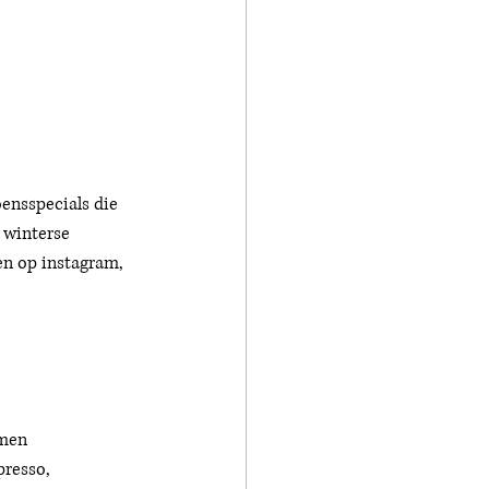
ensspecials die 
 winterse 
en op instagram, 
omen 
presso, 