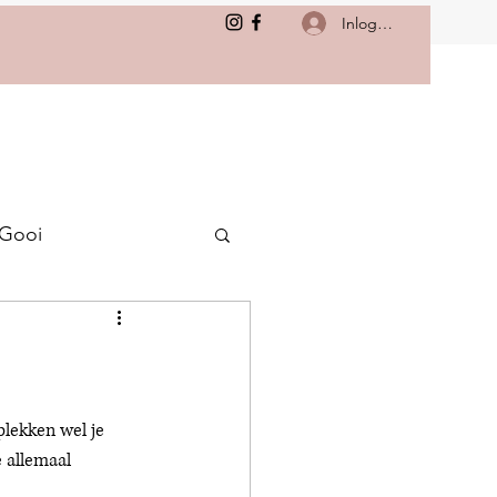
Inloggen
 Gooi
plekken wel je 
 allemaal 