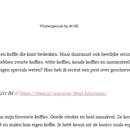
Winterspecials bij 30 ML
en koffie die kunt bedenken. Maar daarnaast ook heerlijke seizo
 hebben zwarte koffies, witte koffies, koude koffies en momenteel
eigen specials weten? Hier heb ik recent een post over geschrev
211 BS // 
https://30ml.nl/vestiging/30ml-hilversum/
an mijn favoriete koffies. Goede sterkte en heel smaakvol. Ze k
ë en malen hun eigen koffie. Je hebt keuze uit de basics zoals es