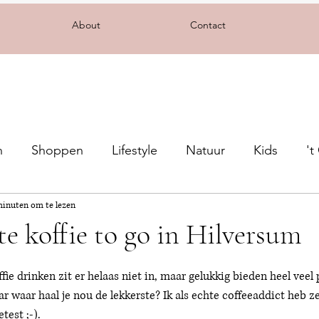
About
Contact
n
Shoppen
Lifestyle
Natuur
Kids
't
minuten om te lezen
ste koffie to go in Hilversum
ie drinken zit er helaas niet in, maar gelukkig bieden heel veel 
ar waar haal je nou de lekkerste? Ik als echte coffeeaddict heb ze
test ;-).