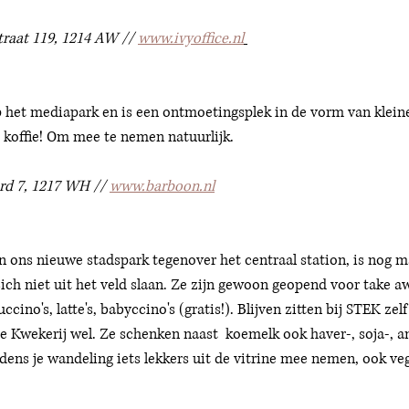
raat 119, 1214 AW // 
www.ivyoffice.nl
 het mediapark en is een ontmoetingsplek in de vorm van klein
 koffie! Om mee te nemen natuurlijk. 
 
d 7, 1217 WH // 
www.barboon.nl
n ons nieuwe stadspark tegenover het centraal station, is nog 
zich niet uit het veld slaan. Ze zijn gewoon geopend voor take a
cino's, latte's, babyccino's (gratis!). Blijven zitten bij STEK zel
De Kwekerij wel. Ze schenken naast  koemelk ook haver-, soja-, 
jdens je wandeling iets lekkers uit de vitrine mee nemen, ook ve