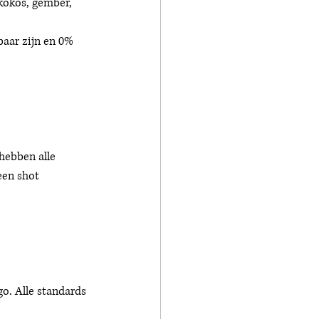
kokos, gember, 
baar zijn en 0% 
 hebben alle 
een shot 
o. Alle standards 