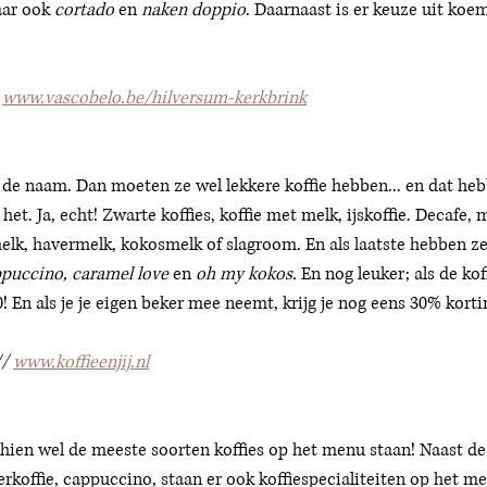
ar ook 
cortado
 en 
naken doppio
. Daarnaast is er keuze uit koeme
 
www.vascobelo.be/hilversum-kerkbrink
l in de naam. Dan moeten ze wel lekkere koffie hebben... en dat h
het. Ja, echt! Zwarte koffies, koffie met melk, ijskoffie. Decafe,
lk, havermelk, kokosmelk of slagroom. En als laatste hebben ze
puccino, caramel love
 en 
oh my kokos.
 En nog leuker; als de kof
60! En als je je eigen beker mee neemt, krijg je nog eens 30% korti
/ 
www.koffieenjij.nl
hien wel de meeste soorten koffies op het menu staan! Naast de 
lterkoffie, cappuccino, staan er ook koffiespecialiteiten op het me