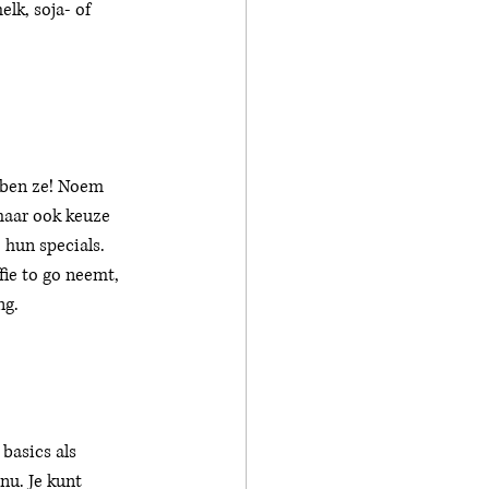
lk, soja- of 
ebben ze! Noem 
 maar ook keuze 
 hun specials. 
fie to go neemt, 
ng. 
basics als 
nu. Je kunt 