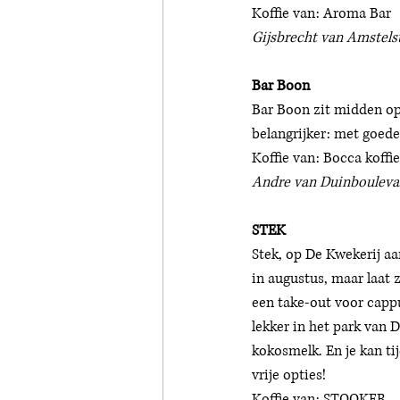
Koffie van: Aroma Bar
Gijsbrecht van Amstelst
Bar Boon
Bar Boon zit midden op
belangrijker: met goede
Koffie van: Bocca koffie
Andre van Duinboulevar
STEK
Stek, op De Kwekerij aa
in augustus, maar laat 
een take-out voor cappuc
lekker in het park van 
kokosmelk. En je kan ti
vrije opties! 
Koffie van: STOOKER