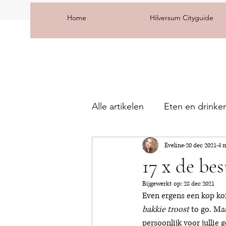
Home
Hilversum Cityguide
Alle artikelen
Eten en drinke
Eveline
20 dec 2021
4 
17 x de be
Bijgewerkt op:
28 dec 2021
Even ergens een kop koff
bakkie troost
 to go. Ma
persoonlijk voor jullie ge