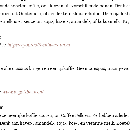
lende soorten koffie, ook kiezen uit verschillende bonen. Denk aa
bonen uit Guatemala, of een lekkere kloosterkoffie. De mogelijkh
emelk is er keuze uit soja-, haver-, amandel-, of kokosmelk. To g
e 
 // 
https://yourcoffeehilversum.nl
e alle classics krijgen en een ijskoffie. Geen poespas, maar gewoo
/ 
www.bagelsbeans.nl
um 
ze heerlijke koffie scoren, bij Coffee Fellows. Ze hebben allerlei
 Denk aan haver-, amandel-, soja-, koe-, en vetarme melk. Zoet