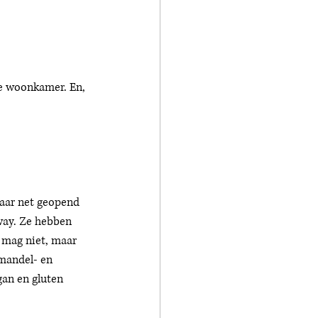
e woonkamer. En, 
maar net geopend 
way. Ze hebben 
f mag niet, maar 
amandel- en 
gan en gluten 