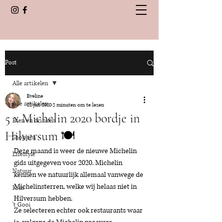
Post
Alle artikelen
Eveline
Alle artikelen
22 jan 2020
2 minuten om te lezen
5 x Michelin 2020 bordje in
Eten en drinken
Hilversum 🍽️
Shoppen
Deze maand is weer de nieuwe Michelin 
Lifestyle
gids uitgegeven voor 2020. Michelin 
Natuur
kennen we natuurlijk allemaal vanwege de 
Michelinsterren, welke wij helaas niet in 
Kids
Hilversum hebben. 
't Gooi
Ze selecteren echter ook restaurants waar 