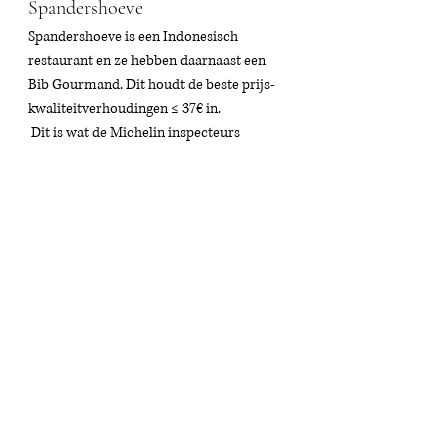
Spandershoeve
Spandershoeve is een Indonesisch 
restaurant en ze hebben daarnaast een 
Bib Gourmand. Dit houdt de
beste prijs-
kwaliteitverhoudingen ≤ 37€ in. 
 Dit is wat de Michelin inspecteurs 
zeggen: 
"Elegant restaurant dat al sinds 
1972 de Indonesische keuken alle 
eer aandoet. De derde generatie 
staat aan het roer van dit 
typische restaurant en brengt 
wat vernieuwing in de keuken. Al 
zorgt de oma er wel steeds voor 
dat de Indonesische 
specialiteiten smaken zoals het 