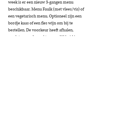
week is er een nieuw 3-gangen menu 
beschikbaar. Menu Faulk (met vlees/vis) of 
een vegetarisch menu. Optioneel zijn een 
bordje kaas of een fles wijn om bij te 
bestellen. De voorkeur heeft afhalen, 
omdat er een beperkte mogelijkheid is om 
te bezorgen. De gerechten worden koud 
geleverd met duidelijke instructies om op 
te warmen/te bereiden.
Prijs: €30,- p.p.
Herenstraat 26, 1406 PE Bussum // 
http://faulk.nl
Arsenaal restaurants 
Arsenaal gevestigd in Naarden, normaal 
gesproken open als restaurant en 
brasserie. Mogelijkheden waren een chef's 
menu tot 5 gangen, een Gourmand menu. 
Maar ook hier moesten ze het roer 