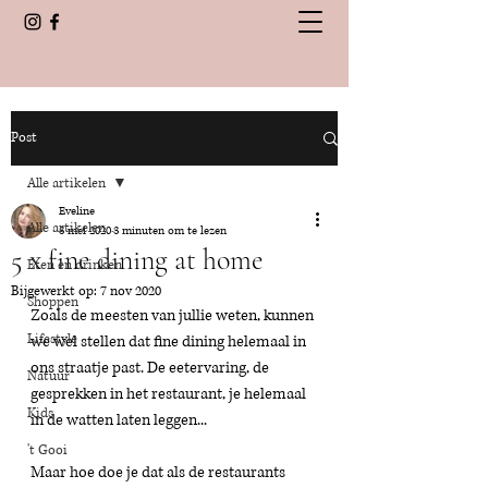
Post
Alle artikelen
Eveline
Alle artikelen
3 mei 2020
3 minuten om te lezen
5 x fine dining at home
Eten en drinken
Bijgewerkt op:
7 nov 2020
Shoppen
Zoals de meesten van jullie weten, kunnen 
Lifestyle
we wel stellen dat fine dining helemaal in 
ons straatje past. De eetervaring, de 
Natuur
gesprekken in het restaurant, je helemaal 
Kids
in de watten laten leggen... 
't Gooi
Maar hoe doe je dat als de restaurants 