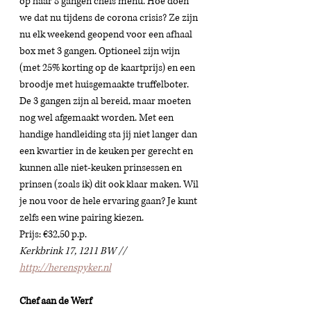
op haar 8 gangen chefs menu. Hoe doen 
we dat nu tijdens de corona crisis? Ze zijn 
nu elk weekend geopend voor een afhaal 
box met 3 gangen. Optioneel zijn wijn 
(met 25% korting op de kaartprijs) en een 
broodje met huisgemaakte truffelboter. 
De 3 gangen zijn al bereid, maar moeten 
nog wel afgemaakt worden. Met een 
handige handleiding sta jij niet langer dan 
een kwartier in de keuken per gerecht en 
kunnen alle niet-keuken prinsessen en 
prinsen (zoals ik) dit ook klaar maken. Wil 
je nou voor de hele ervaring gaan? Je kunt 
zelfs een wine pairing kiezen. 
Prijs: €32,50 p.p.
Kerkbrink 17, 1211 BW // 
http://herenspyker.nl
Chef aan de Werf