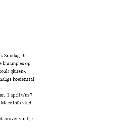
n. Zondag 10 
de kraampjes op 
oals gluten-, 
malige koeienstal 
. 
an  1 april t/m 7 
 Meer info vind 
aarover vind je 