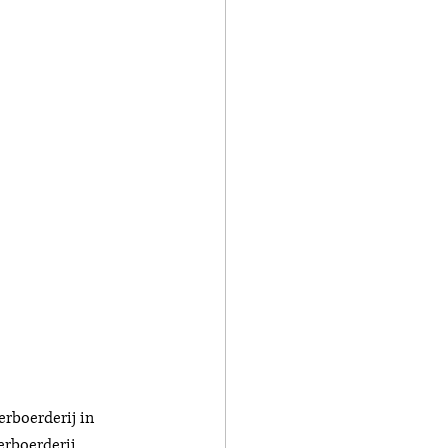
erboerderij in 
erboerderij 