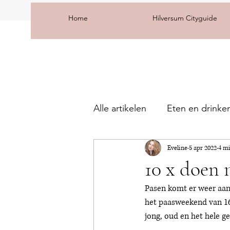
Home
Hilversum Cityguide
Alle artikelen
Eten en drinke
Eveline
5 apr 2022
4 m
10 x doen 
Pasen komt er weer aan 
het paasweekend van 16 t
jong, oud en het hele ge