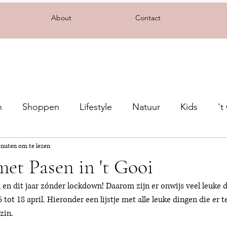
About
Contact
n
Shoppen
Lifestyle
Natuur
Kids
't
inuten om te lezen
met Pasen in 't Gooi
en dit jaar zónder lockdown! Daarom zijn er onwijs veel leuke d
ot 18 april. Hieronder een lijstje met alle leuke dingen die er t
zin. 