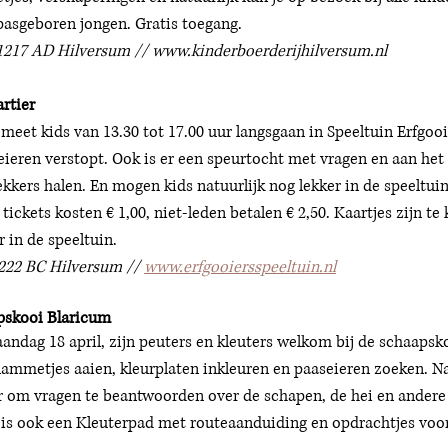
pasgeboren jongen. Gratis toegang. 
217 AD Hilversum // www.kinderboerderijhilversum.nl 
rtier
 meet kids van 13.30 tot 17.00 uur langsgaan in Speeltuin Erfgooi
 eieren verstopt. Ook is er een speurtocht met vragen en aan het
ekkers halen. En mogen kids natuurlijk nog lekker in de speeltuin
, tickets kosten € 1,00, niet-leden betalen € 2,50. Kaartjes zijn te
r in de speeltuin. 
1222 BC Hilversum // 
www.erfgooiersspeeltuin.nl
pskooi Blaricum 
dag 18 april, zijn peuters en kleuters welkom bij de schaapsko
e lammetjes aaien, kleurplaten inkleuren en paaseieren zoeken. N
r om vragen te beantwoorden over de schapen, de hei en andere
is ook een Kleuterpad met routeaanduiding en opdrachtjes voor 