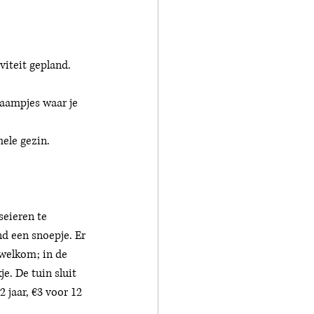
viteit gepland. 
raampjes waar je 
ele gezin. 
eieren te 
d een snoepje. Er 
 welkom; in de 
e. De tuin sluit 
 jaar, €3 voor 12 