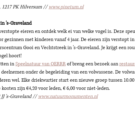
, 1217 PK Hilversum // 
www.pinetum.nl
n 's-Graveland
erstopte eieren en ontdek welk ei van welke vogel is. Deze speu
or gezinnen met kinderen vanaf 4 jaar. De eieren zijn verstopt in
scentrum Gooi en Vechtstreek in 's-Graveland. Je krijgt een rou
ogel hoort!
tten in 
Speelnatuur van OERRR
 of breng een bezoek aan 
restau
 deelnemen onder de begeleiding van een volwassene. De volwas
deren wel. Elke driekwartier start een nieuwe groep tussen 10.00 
e kosten zijn €4,20 voor leden, € 6,00 voor niet-leden. 
JJ 's-Graveland // 
www.natuurmonumenten.nl