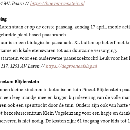
44 ML Baarn // 
https://hoeveravenstein.nl
lag 
Laren staan er op de eerste paasdag, zondag 17 april, mooie acti
gebreide plant based paasbrunch. 
0 uur is er een biologische paasmarkt XL buiten op het erf met k
zame en lokale etenswaren tot aan duurzame verzorging. 
 startsein voor een ouderwetse paaseizoektocht! Leuk voor het h
117, 1251 AV Laren // 
https://degroeneafslag.nl
inetum Blijdenstein
nen kleine kinderen in botanische tuin Pineut Blijdenstein paas
n een leeg mandje mee en krijgen bij inlevering van de volle man
ren ook een speurtocht door de tuin. Ouders zijn ook van harte
het bezoekerscentrum Klein Vogelenzang voor een hapje en drankj
erveren is niet nodig. De kosten zijn: €1 toegang voor kids tot 12