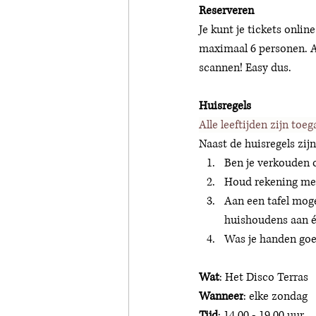
Reserveren 
Je kunt je tickets onlin
maximaal 6 personen. Als
scannen! Easy dus. 
Huisregels 
Alle leeftijden zijn to
Naast de huisregels zi
Ben je verkouden of
Houd rekening met
Aan een tafel mog
huishoudens aan éé
Was je handen goed
Wat
: Het Disco Terras 
Wanneer
: elke zondag 
Tijd
: 14.00 - 19.00 uur 