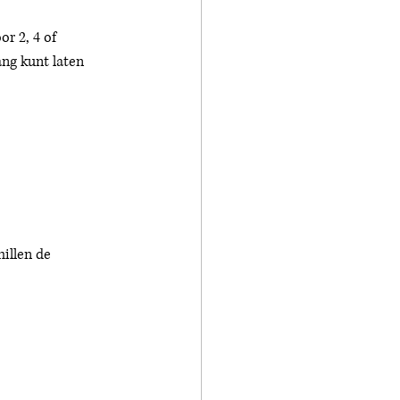
or 2, 4 of 
ang kunt laten 
illen de 