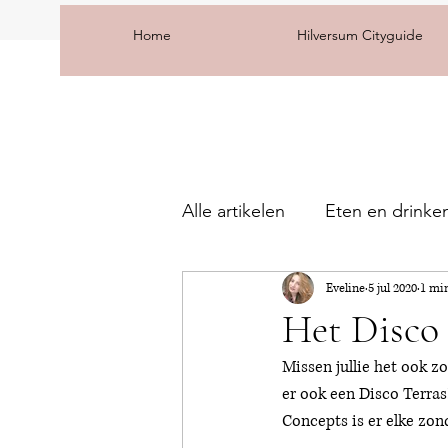
Home
Hilversum Cityguide
Alle artikelen
Eten en drinke
Eveline
5 jul 2020
1 mi
Het Disco 
Missen jullie het ook zo
er ook een Disco Terra
Concepts is er elke zond