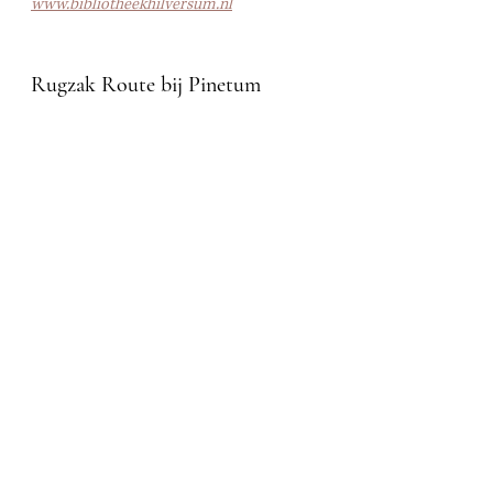
www.bibliotheekhilversum.nl
Rugzak Route bij Pinetum 
Hilversum
Tot en met 30 oktober loopt de Rugzak 
Route voor kinderen van 8-12 jaar. Het is 
een spannende en leerzame route waar de 
kinderen vragen moeten beantwoorden 
en puzzels kraken. De route duurt 
gemiddeld een uur. Begeleiding door een 
volwassene is verplicht (entree € 2,50). 
Tickets: € 5,00 per kind // Van der 
Lindenlaan 125, 1217 PJ // 
www.pinetum.nl
Kids