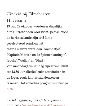
Cinekid bij Filmtheater 
Hilversum
19 t/m 27 oktober worden er dagelijks 
films uitgezonden voor kids! Speciaal voor 
de herfstvakantie zijn er 5 films 
geselecteerd rondom het
thema nieuwe werelden: ‘Animaatjes’, 
‘Kapitein Morten en de Spinnenkoningin’, 
‘Zooks’, ‘Wallay’ en ‘Binti’. 
Van maandag t/m vrijdag zijn er van 10.00 
tot 13.30 uur allerlei leuke activiteiten in 
de foyer, zoals knutselen, kleuren en 
tekenen. Het volledige programma vind je 
hier
.
Ticket: reguliere prijs // Herenplein 5, 
1211 DR // 
www.filmtheaterhilversum.nl