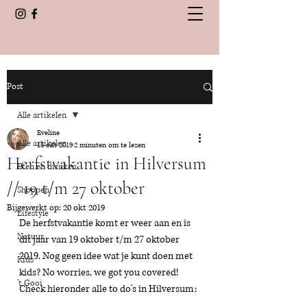
Post
Alle artikelen
Eveline
Alle artikelen
13 okt 2019
2 minuten om te lezen
Herfstvakantie in Hilversum
Eten en drinken
// 19 t/m 27 oktober
Shoppen
Bijgewerkt op:
20 okt 2019
Lifestyle
De herfstvakantie komt er weer aan en is 
Natuur
dit jaar van 19 oktober t/m 27 oktober 
2019. Nog geen idee wat je kunt doen met 
Kids
kids? No worries, we got you covered! 
't Gooi
Check hieronder alle to do's in Hilversum: 