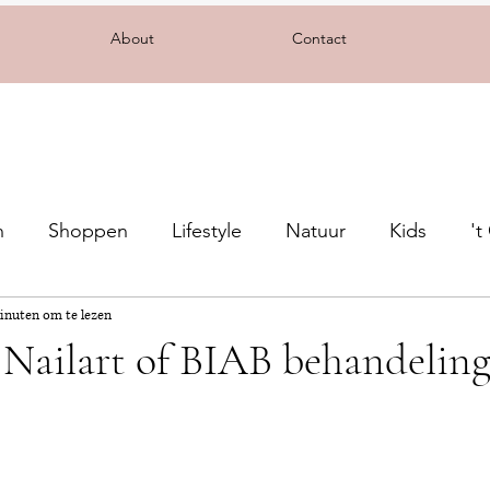
About
Contact
n
Shoppen
Lifestyle
Natuur
Kids
't
inuten om te lezen
Nailart of BIAB behandeling