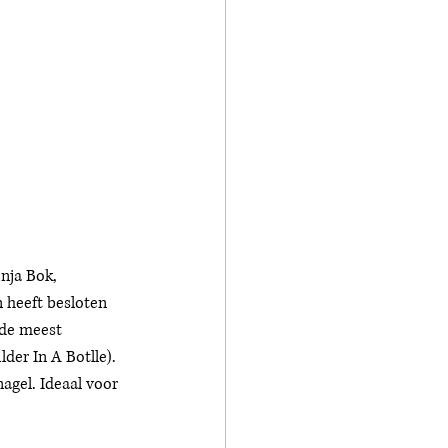
nja Bok, 
n heeft besloten 
 de meest 
der In A Botlle). 
agel. Ideaal voor 