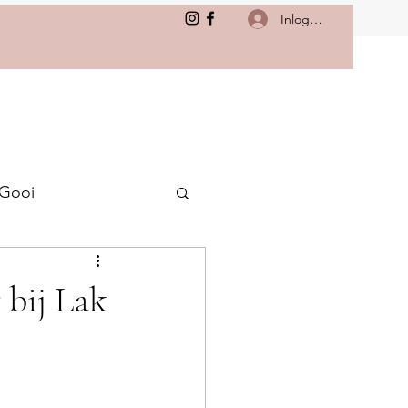
Inloggen
 Gooi
 bij Lak