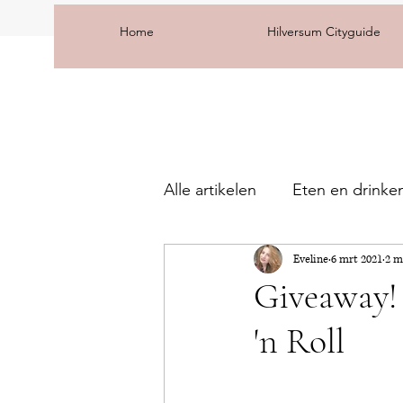
Home
Hilversum Cityguide
Alle artikelen
Eten en drinke
Eveline
6 mrt 2021
2 m
Giveaway! 
'n Roll