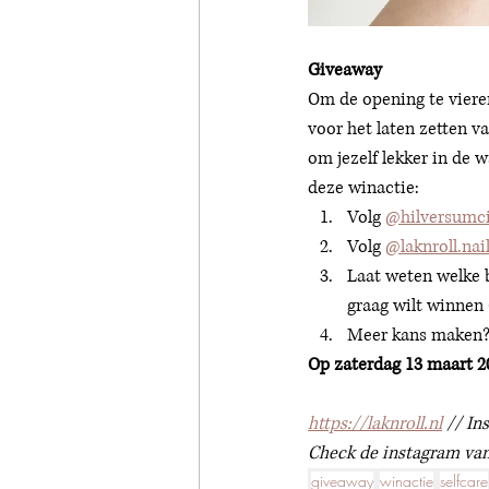
Giveaway 
Om de opening te viere
voor het laten zetten v
om jezelf lekker in de 
deze winactie:
Volg 
@hilversumci
Volg 
@laknroll.nai
Laat weten welke 
graag wilt winnen 
Meer kans maken? 
Op zaterdag 13 maart 2
https://laknroll.nl
 // In
Check de instagram van 
giveaway
winactie
selfcare