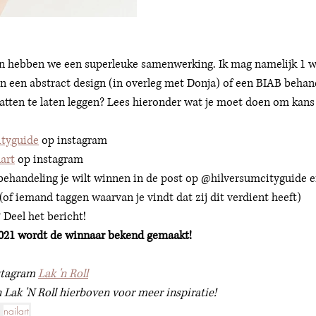
n hebben we een superleuke samenwerking. Ik mag namelijk 1 w
an een abstract design (in overleg met Donja) of een BIAB behande
watten te laten leggen? Lees hieronder wat je moet doen om kan
tyguide
 op instagram
lart
op instagram 
behandeling je wilt winnen in de post op @hilversumcityguide e
(of iemand taggen waarvan je vindt dat zij dit verdient heeft)
Deel het bericht! 
021 wordt de winnaar bekend gemaakt! 
stagram 
Lak 'n Roll
Lak 'N Roll hierboven voor meer inspiratie! 
nailart